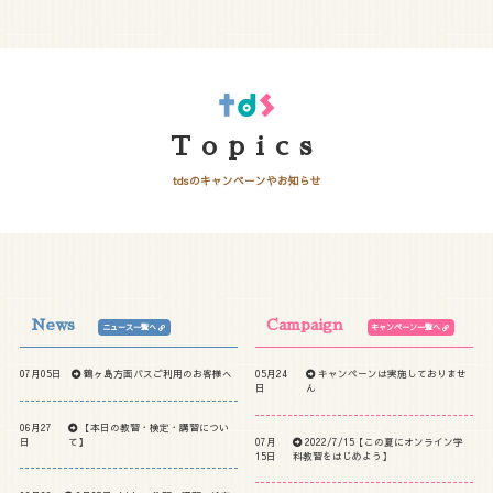
Topics
tdsのキャンペーンやお知らせ
News
Campaign
ニュース一覧へ
キャンペーン一覧へ
07月05日
鶴ヶ島方面バスご利用のお客様へ
05月24
キャンペーンは実施しておりませ
日
ん
06月27
【本日の教習・検定・講習につい
日
て】
07月
2022/7/15【この夏にオンライン学
15日
科教習をはじめよう】