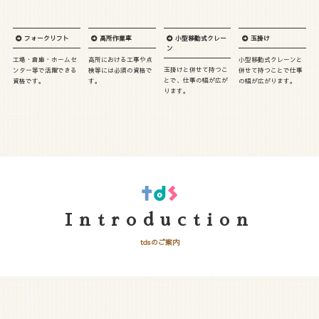
フォークリフト
高所作業車
小型移動式クレー
玉掛け
ン
工場・倉庫・ホームセ
高所における工事や点
小型移動式クレーンと
玉掛けと併せて持つこ
ンター等で活躍できる
検等には必須の資格で
併せて持つことで仕事
とで、仕事の幅が広が
資格です。
す。
の幅が広がります。
ります。
Introduction
tdsのご案内