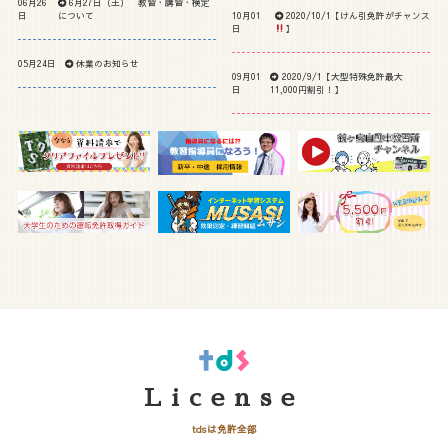
06月26
6月27日（土） 教習・講習・検定
日
について
10月01
2020/10/1【けん引免許がチャンス
日
】
05月24日
休業のお知らせ
09月01
2020/9/1【大型特殊免許最大
日
11,000円割引！】
License
tdsは免許全部