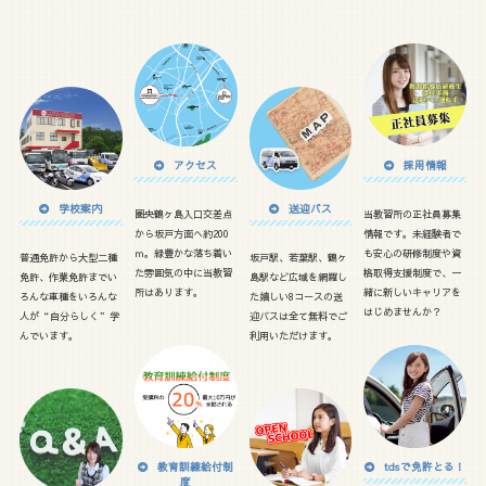
アクセス
採用情報
学校案内
送迎バス
圏央鶴ヶ島入口交差点
当教習所の正社員募集
から坂戸方面へ約200
情報です。未経験者で
ｍ。緑豊かな落ち着い
も安心の研修制度や資
普通免許から大型二種
坂戸駅、若葉駅、鶴ヶ
た雰囲気の中に当教習
格取得支援制度で、一
免許、作業免許までい
島駅など広域を網羅し
所はあります。
緒に新しいキャリアを
ろんな車種をいろんな
た嬉しい8コースの送
はじめませんか？
人が“自分らしく”学
迎バスは全て無料でご
んでいます。
利用いただけます。
教育訓練給付制
tdsで免許とる！
度