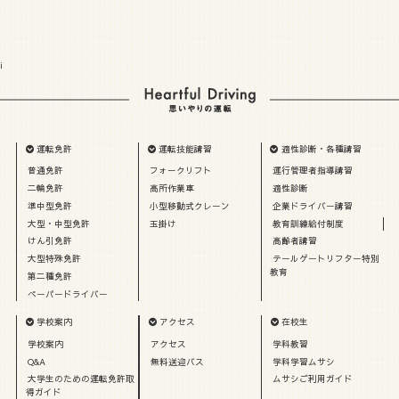
i
運転免許
運転技能講習
適性診断・各種講習
普通免許
フォークリフト
運行管理者指導講習
二輪免許
高所作業車
適性診断
準中型免許
小型移動式クレーン
企業ドライバー講習
大型・中型免許
玉掛け
教育訓練給付制度
けん引免許
高齢者講習
大型特殊免許
テールゲートリフター特別
教育
第二種免許
ペーパードライバー
学校案内
アクセス
在校生
学校案内
アクセス
学科教習
Q&A
無料送迎バス
学科学習ムサシ
大学生のための運転免許取
ムサシご利用ガイド
得ガイド