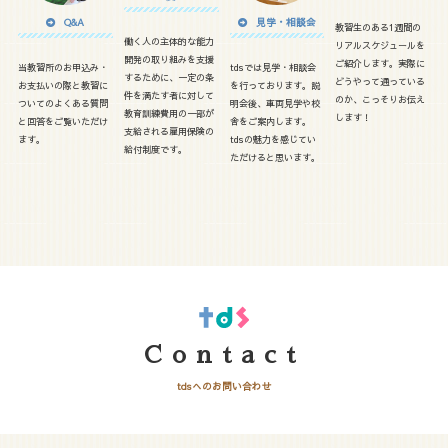
Q&A
見学・相談会
教習生のある1週間の
働く人の主体的な能力
リアルスケジュールを
開発の取り組みを支援
ご紹介します。実際に
当教習所のお申込み・
tdsでは見学・相談会
するために、一定の条
どうやって通っている
お支払いの際と教習に
を行っております。説
件を満たす者に対して
のか、こっそりお伝え
ついてのよくある質問
明会後、車両見学や校
教育訓練費用の一部が
します！
と回答をご覧いただけ
舎をご案内します。
支給される雇用保険の
ます。
tdsの魅力を感じてい
給付制度です。
ただけると思います。
Contact
tdsへのお問い合わせ