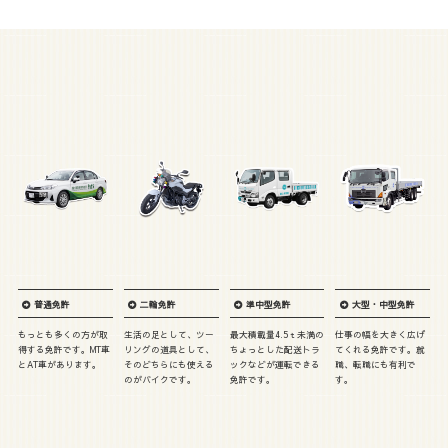
普通免許
二輪免許
準中型免許
大型・中型免許
もっとも多くの方が取
生活の足として、ツー
最大積載量4.5ｔ未満の
仕事の幅を大きく広げ
得する免許です。MT車
リングの道具として、
ちょっとした配送トラ
てくれる免許です。就
とAT車があります。
そのどちらにも使える
ックなどが運転できる
職、転職にも有利で
のがバイクです。
免許です。
す。