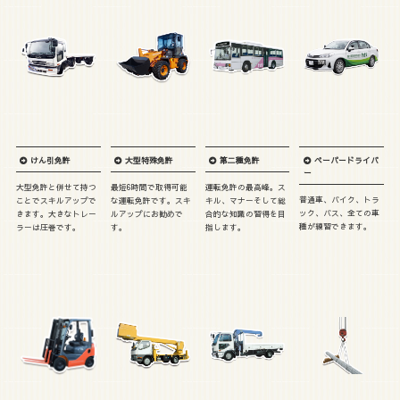
けん引免許
大型特殊免許
第二種免許
ペーパードライバ
ー
大型免許と併せて持つ
最短6時間で取得可能
運転免許の最高峰。ス
普通車、バイク、トラ
ことでスキルアップで
な運転免許です。スキ
キル、マナーそして総
ック、バス、全ての車
きます。大きなトレー
ルアップにお勧めで
合的な知識の習得を目
種が練習できます。
ラーは圧巻です。
す。
指します。