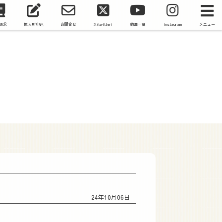
請求
仮入所申込
お問合せ
X(twitter)
動画一覧
instagram
メニュー
24年10月06日