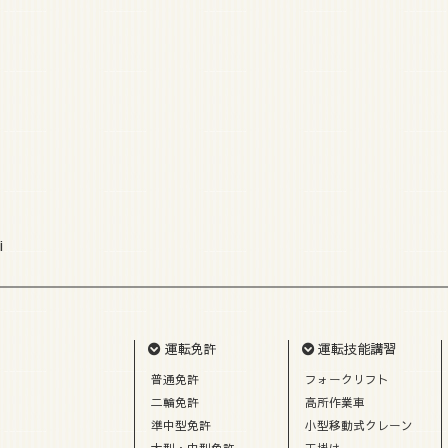
i
運転免許
運転技能講習
普通免許
フォークリフト
二輪免許
高所作業車
準中型免許
小型移動式クレーン
大型・中型免許
玉掛け