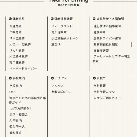
運転免許
運転技能講習
適性診断・各種講習
普通免許
フォークリフト
運行管理者指導講習
二輪免許
高所作業車
適性診断
準中型免許
小型移動式クレーン
企業ドライバー講習
大型・中型免許
玉掛け
教育訓練給付制度
けん引免許
高齢者講習
大型特殊免許
テールゲートリフター特別
教育
第二種免許
ペーパードライバー
学校案内
アクセス
在校生
学校案内
アクセス
学科教習
Q&A
無料送迎バス
学科学習ムサシ
大学生のための運転免許取
ムサシご利用ガイド
得ガイド
tdsで免許取る！
見学・相談会
入所案内
仮入所申込
資料請求