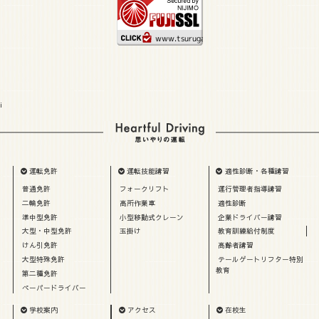
i
運転免許
運転技能講習
適性診断・各種講習
普通免許
フォークリフト
運行管理者指導講習
二輪免許
高所作業車
適性診断
準中型免許
小型移動式クレーン
企業ドライバー講習
大型・中型免許
玉掛け
教育訓練給付制度
けん引免許
高齢者講習
大型特殊免許
テールゲートリフター特別
教育
第二種免許
ペーパードライバー
学校案内
アクセス
在校生