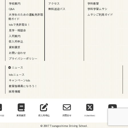
学校案内
アクセス
学科教習
Q&A
無料送迎バス
学科学習ムサシ
大学生のための運転免許取
ムサシご利用ガイド
得ガイド
tdsで免許取る！
見学・相談会
入所案内
仮入所申込
資料請求
お問い合わせ
プライバシーポリシー
ニュース
tdsニュース
キャンペーンtds
教習指導員になろう！
採用情報
1122
資料請求
仮入所申込
お問合せ
X(twitter)
動画一覧
© 2007 Tsurugashima Driving School.