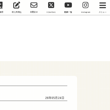
請求
仮入所申込
お問合せ
X(twitter)
動画一覧
instagram
メニュー
26年05月24日