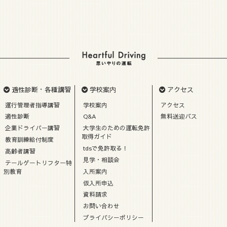
適性診断・各種講習
学校案内
アクセス
運行管理者指導講習
学校案内
アクセス
適性診断
Q&A
無料送迎バス
企業ドライバー講習
大学生のための運転免許
取得ガイド
教育訓練給付制度
tdsで免許取る！
高齢者講習
見学・相談会
テールゲートリフター特
別教育
入所案内
仮入所申込
資料請求
お問い合わせ
プライバシーポリシー