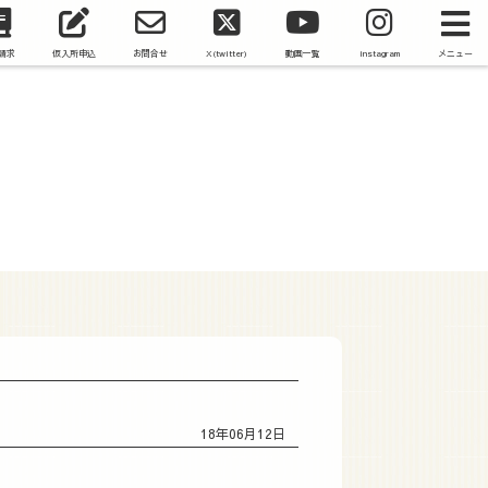
請求
仮入所申込
お問合せ
X(twitter)
動画一覧
instagram
メニュー
18年06月12日