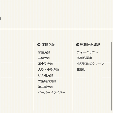
i
運転免許
運転技能講習
普通免許
フォークリフト
二輪免許
高所作業車
準中型免許
小型移動式クレーン
大型・中型免許
玉掛け
けん引免許
大型特殊免許
第二種免許
ペーパードライバー