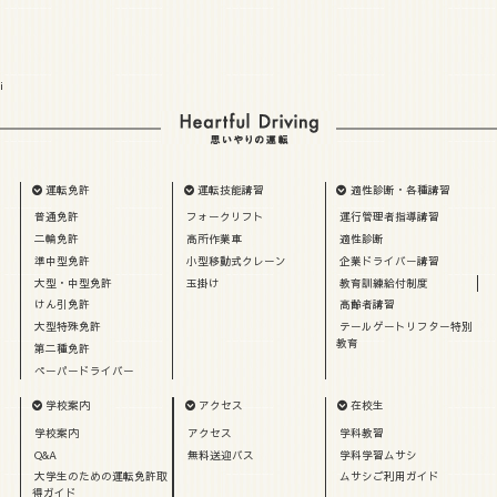
i
運転免許
運転技能講習
適性診断・各種講習
普通免許
フォークリフト
運行管理者指導講習
二輪免許
高所作業車
適性診断
準中型免許
小型移動式クレーン
企業ドライバー講習
大型・中型免許
玉掛け
教育訓練給付制度
けん引免許
高齢者講習
大型特殊免許
テールゲートリフター特別
教育
第二種免許
ペーパードライバー
学校案内
アクセス
在校生
学校案内
アクセス
学科教習
Q&A
無料送迎バス
学科学習ムサシ
大学生のための運転免許取
ムサシご利用ガイド
得ガイド