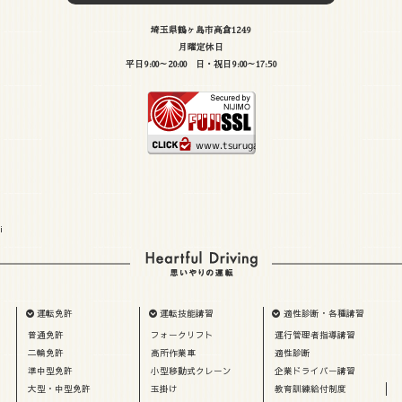
埼玉県鶴ヶ島市高倉1249
月曜定休日
平日9:00～20:00 日・祝日9:00～17:50
i
運転免許
運転技能講習
適性診断・各種講習
普通免許
フォークリフト
運行管理者指導講習
二輪免許
高所作業車
適性診断
準中型免許
小型移動式クレーン
企業ドライバー講習
大型・中型免許
玉掛け
教育訓練給付制度