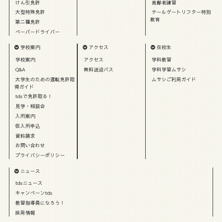
けん引免許
高齢者講習
大型特殊免許
テールゲートリフター特別
教育
第二種免許
ペーパードライバー
学校案内
アクセス
在校生
学校案内
アクセス
学科教習
Q&A
無料送迎バス
学科学習ムサシ
大学生のための運転免許取
ムサシご利用ガイド
得ガイド
tdsで免許取る！
見学・相談会
入所案内
仮入所申込
資料請求
お問い合わせ
プライバシーポリシー
ニュース
tdsニュース
キャンペーンtds
教習指導員になろう！
採用情報