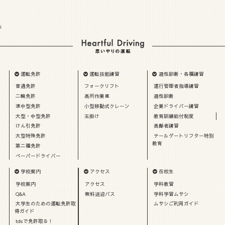
i
運転免許
運転技能講習
適性診断・各種講習
普通免許
フォークリフト
運行管理者指導講習
二輪免許
高所作業車
適性診断
準中型免許
小型移動式クレーン
企業ドライバー講習
大型・中型免許
玉掛け
教育訓練給付制度
けん引免許
高齢者講習
大型特殊免許
テールゲートリフター特別
教育
第二種免許
ペーパードライバー
学校案内
アクセス
在校生
学校案内
アクセス
学科教習
Q&A
無料送迎バス
学科学習ムサシ
大学生のための運転免許取
ムサシご利用ガイド
得ガイド
tdsで免許取る！